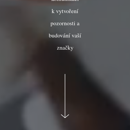
k vytvoření
pozornosti a
budování vaší
značky